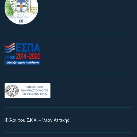
Φίλοι του Ε.Κ.Α. – Ίλιον Αττικής