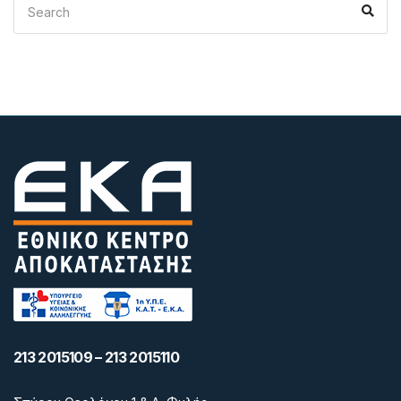
Sea
for:
213 2015109 – 213 2015110