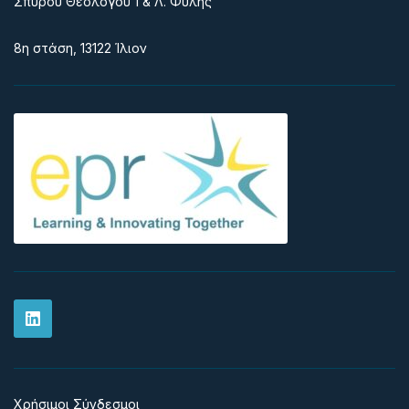
Σπύρου Θεολόγου 1 & Λ. Φυλής
8η στάση, 13122 Ίλιον
Χρήσιμοι Σύνδεσμοι