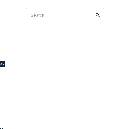
Search
Search
for:
oad