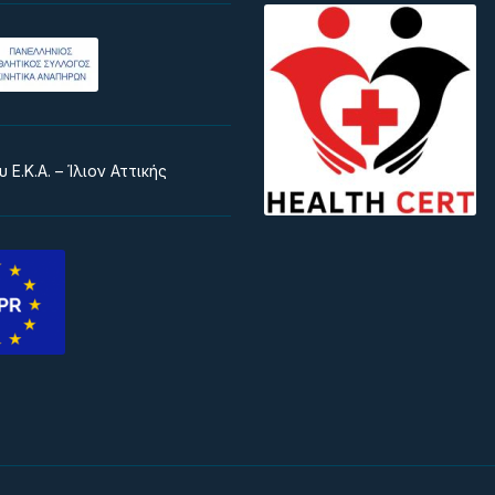
 Ε.Κ.Α. – Ίλιον Αττικής