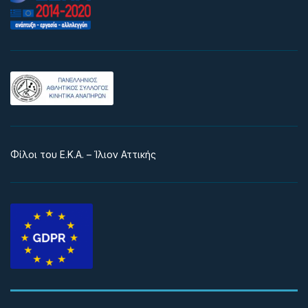
Φίλοι του Ε.Κ.Α. – Ίλιον Αττικής