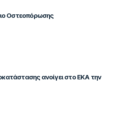
ιο Οστεοπόρωσης
ποκατάστασης ανοίγει στο ΕΚΑ την