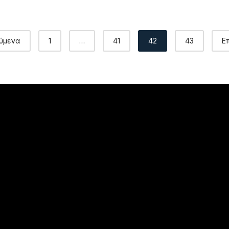
ύμενα
1
…
41
42
43
Ε