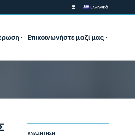
Ελληνικά
έρωση
Επικοινωνήστε μαζί μας
Σ
ΑΝΑΖΉΤΗΣΗ