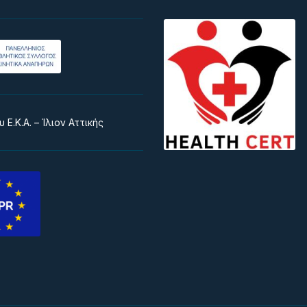
 Ε.Κ.Α. – Ίλιον Αττικής