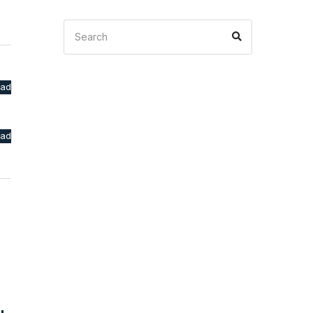
Search
Search
for:
oad
oad